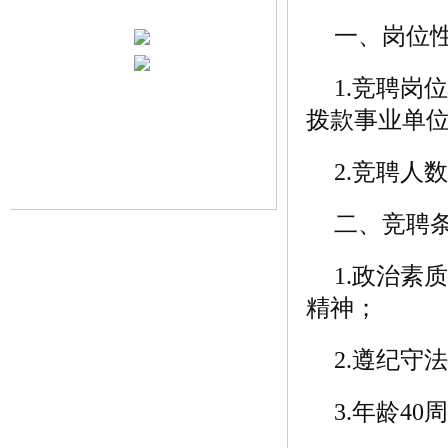
一、岗位
1.竞聘
拨款事业单
2.竞聘人
二、竞聘
1.政治
精神；
2.遵纪守
3.年龄4